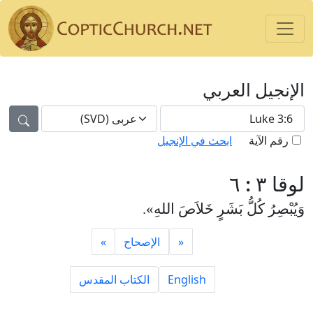
الإنجيل العربي
رقم الآية
ابحث في الإنجيل
لوقا ٣ : ٦
وَيُبْصِرُ كُلُّ بَشَرٍ خَلاَصَ اللهِ».
»
الإصحاح
«
الكتاب المقدس
English