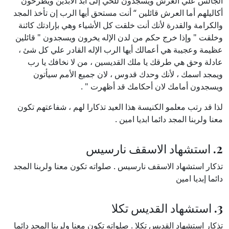
الجالس علي العرش ويسجدون للحي إلى ابد الآبدين ويطرحون
أكاليلهم أما العرش قائلين “ أنت مستحق أيها الرب إن تأخذ المجد
والكرامة والقدرة لأنك أنت خلقت كل الأشياء وهي بإرادتك كائنة
وخلقت " وإذا خرج حكم من لدن الإله يخرون ويسجدون " قائلين
عظيمة وعجيبة هي أعمالك أيها الرب الإله القادر علي كل شئ ،
عادلة وحق هي طرقك يا ملك القديسين ، من لا نخافك يا رب
ويمجد اسمك ، لأنك وحدك قدوس ، لان جميع الأمم سيأتون
ويسجدون أمامك لان أحكامك قد أظهرت " .
لذا قد رتب معلمو الكنيسة هذا العيد تذكارا لهم ، شفاعتهم تكون
معنا ولربنا المجد دائما ابديا امين .
2. استشهاد الاسقف نارسيس
تذكار استشهاد الاسقف نارسيس . صلواته تكون معنا ولربنا المجد
دائما إبديا امين
3. استشهاد القديس تكلا
تذكار استشهاد القديس تكلا . صلواته تكون معنا ولربنا المجد دائما