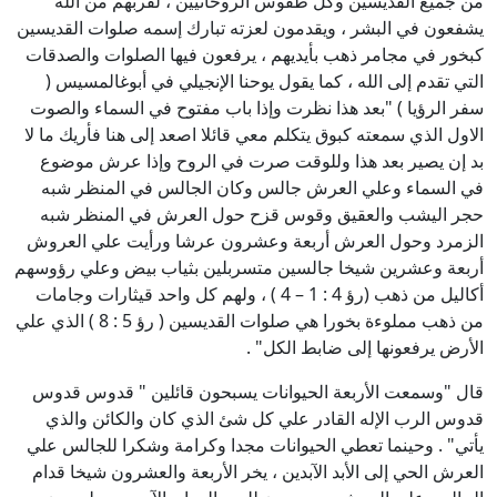
من جميع القديسين وكل طقوس الروحانيين ، لقربهم من الله
يشفعون في البشر ، ويقدمون لعزته تبارك إسمه صلوات القديسين
كبخور في مجامر ذهب بأيديهم ، يرفعون فيها الصلوات والصدقات
التي تقدم إلى الله ، كما يقول يوحنا الإنجيلي في أبوغالمسيس (
سفر الرؤيا ) "بعد هذا نظرت وإذا باب مفتوح في السماء والصوت
الاول الذي سمعته كبوق يتكلم معي قائلا اصعد إلى هنا فأريك ما لا
بد إن يصير بعد هذا وللوقت صرت في الروح وإذا عرش موضوع
في السماء وعلي العرش جالس وكان الجالس في المنظر شبه
حجر اليشب والعقيق وقوس قزح حول العرش في المنظر شبه
الزمرد وحول العرش أربعة وعشرون عرشا ورأيت علي العروش
أربعة وعشرين شيخا جالسين متسربلين بثياب بيض وعلي رؤوسهم
أكاليل من ذهب (رؤ 4 : 1 – 4 ) ، ولهم كل واحد قيثارات وجامات
من ذهب مملوءة بخورا هي صلوات القديسين ( رؤ 5 : 8 ) الذي علي
الأرض يرفعونها إلى ضابط الكل" .
قال "وسمعت الأربعة الحيوانات يسبحون قائلين " قدوس قدوس
قدوس الرب الإله القادر علي كل شئ الذي كان والكائن والذي
يأتي" . وحينما تعطي الحيوانات مجدا وكرامة وشكرا للجالس علي
العرش الحي إلى الأبد الآبدين ، يخر الأربعة والعشرون شيخا قدام