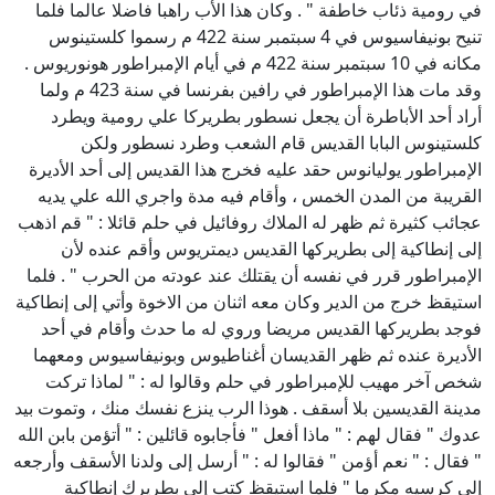
في رومية ذئاب خاطفة " . وكان هذا الأب راهبا فاضلا عالما فلما
تنيح بونيفاسيوس في 4 سبتمبر سنة 422 م رسموا كلستينوس
مكانه في 10 سبتمبر سنة 422 م في أيام الإمبراطور هونوريوس .
وقد مات هذا الإمبراطور في رافين بفرنسا في سنة 423 م ولما
أراد أحد الأباطرة أن يجعل نسطور بطريركا علي رومية ويطرد
كلستينوس البابا القديس قام الشعب وطرد نسطور ولكن
الإمبراطور يوليانوس حقد عليه فخرج هذا القديس إلى أحد الأديرة
القريبة من المدن الخمس ، وأقام فيه مدة واجري الله علي يديه
عجائب كثيرة ثم ظهر له الملاك روفائيل في حلم قائلا : " قم اذهب
إلى إنطاكية إلى بطريركها القديس ديمتريوس وأقم عنده لأن
الإمبراطور قرر في نفسه أن يقتلك عند عودته من الحرب " . فلما
استيقظ خرج من الدير وكان معه اثنان من الاخوة وأتي إلى إنطاكية
فوجد بطريركها القديس مريضا وروي له ما حدث وأقام في أحد
الأديرة عنده ثم ظهر القديسان أغناطيوس وبونيفاسيوس ومعهما
شخص آخر مهيب للإمبراطور في حلم وقالوا له : " لماذا تركت
مدينة القديسين بلا أسقف . هوذا الرب ينزع نفسك منك ، وتموت بيد
عدوك " فقال لهم : " ماذا أفعل " فأجابوه قائلين : " أتؤمن بابن الله
" فقال : " نعم أؤمن " فقالوا له : " أرسل إلى ولدنا الأسقف وأرجعه
إلى كرسيه مكرما " فلما استيقظ كتب إلى بطريرك إنطاكية