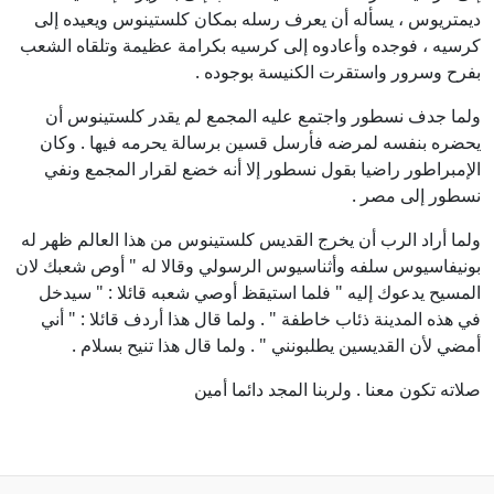
ديمتريوس ، يسأله أن يعرف رسله بمكان كلستينوس ويعيده إلى
كرسيه ، فوجده وأعادوه إلى كرسيه بكرامة عظيمة وتلقاه الشعب
بفرح وسرور واستقرت الكنيسة بوجوده .
ولما جدف نسطور واجتمع عليه المجمع لم يقدر كلستينوس أن
يحضره بنفسه لمرضه فأرسل قسين برسالة يحرمه فيها . وكان
الإمبراطور راضيا بقول نسطور إلا أنه خضع لقرار المجمع ونفي
نسطور إلى مصر .
ولما أراد الرب أن يخرج القديس كلستينوس من هذا العالم ظهر له
بونيفاسيوس سلفه وأثناسيوس الرسولي وقالا له " أوص شعبك لان
المسيح يدعوك إليه " فلما استيقظ أوصي شعبه قائلا : " سيدخل
في هذه المدينة ذئاب خاطفة " . ولما قال هذا أردف قائلا : " أني
أمضي لأن القديسين يطلبونني " . ولما قال هذا تنيح بسلام .
صلاته تكون معنا . ولربنا المجد دائما أمين