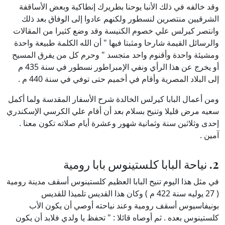
وقد خالفه في ذلك الأنبا يوحنا بطريرك إنطاكية وبعض الأساقفة
الشرقيين منتصرين لنسطور ولكنهم عادوا إلى الوفاق بعد ذلك
وانتصر كيرلس علي خصوم الكنيسة وقد وضع كثيرا من المقالات
والرسائل القيمة شارحا ومثبتا فيها " أن الله الكلمة طبيعة واحدة
ومشيئة واحدة وأقنوم واحد متجسد " وحرم كل من يفرق المسيح
أو يخرج عن هذا الرأي ونفي الإمبراطور نسطور في سنة 435 م
إلى البلاد المصرية وأقام في أخميم حتى توفي في سنة 440 م .
ومن أعمال البابا كيرلس الخالدة شرح الأسفار المقدسة ولما أكمل
سعيه مرض قليلا وتنيح بسلام بعد أن أقام علي الكرسي الإسكندري
إحدى وثلاثين سنة وثمانية شهور وعشرة أيام صلاته تكون معنا .
آمين .
2. نياحة البابا كلستينوس بابا رومية
في مثل هذا اليوم تنيح البابا العظيم كلستينوس أسقف مدينة رومية
( 27 يوليه سنة 422 م ) وكان هذا القديس تلميذا للقديس
بونيفاسيوس أسقف رومية وعند نياحته أوصي أن يكون الأب
كلستينوس بعده . ثم أوصاه قائلا : " تحفظ يا ولدي فلابد أن يكون