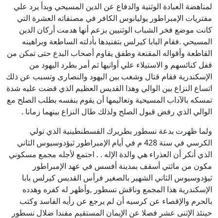
لمناهضة العبادة الوثنية والدفاع عن الدين المسيحي وبدأ يرد علي
مفتريات الإمبراطور يوليانوس الكافر في مصنفاته العشرة التي
كانت موضع فخر الشباب الوثنيين بزعم أنها هدمت أركان الدين
المسيحي .فقام البابا كيرلس بتفنيدها بأدلته الساطعة وبراهينه
القاطعة وأقواله المقنعة وطفق يقاوم أصحاب البدع حتى تمكن من
قفل كنائسهم و الاستيلاء علي أوانيها ثم أمر بطرد اليهود من
الإسكندرية فقام قتال وشغب بين اليهود والنصارى وتسبب عن ذلك
اتساع النزاع بين الوالي وهذا القديس العظيم الذي قضت عليه شدة
تمسكه بالآداب المسيحية وتعاليمها أن يقوم بنفسه بطلب الصلح مع
الوالي الذي رفض قبول الصلح ولذلك طال النزاع بينهما زمانا .
ولما ظهرت بدعة نسطور بطريرك القسطنطينية الذي تولي
الكرسي في سنة 428 م في أيام الإمبراطور ثيؤدوسيوس الثاني
الذي أنكر أن العذراء هي والدة الإله . . اجتمع لأجله مجمع مسكوني
مكون من مائتي أسقف بمدينة أفسس في عهد الإمبراطور
ثيؤدوسيوس الثاني الشهير بالصغير فرأس القديس كيرلس بابا
الإسكندرية هذا المجمع وناقش نسطور ,وأظهر له كفره وهدده
بالحرم والإقصاء عن كرسيه أن لم يرجع عن رأيه الفاسد وكتب
حينئذ الإثنى عشر فصلا عن الإيمان المستقيم مفندا ضلال نسطور