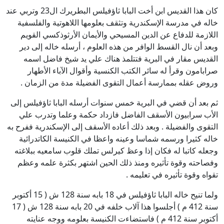
كان هذا القديس ابن أخت البابا ثاؤفيلس البطريرك ال23 وتربي عند
خاله في مدرسة الإسكندرية وتثقف بعلومها اللاهوتية والفلسفية
اللازمة للدفاع عن الدين المسيحي والأيمان الأرثوذكسي القويم
وبعد أن نال القسط الوافر من هذه العلوم ، أرسله خاله إلى دير
القديس مقار في البرية فتتلمذ هناك علي يد شيخ فاضل اسمه
صرابامون وقرأ له سائر الكتب الكنسية وأقوال الآباء الأطهار
وروض عقله بممارسة أعمال التقوى الفضيلة مدة من الزمان .
ثم بعد أن قضي في البرية خمس سنوات أرسله البابا ثاؤفيلس إلى
الأب سرابيون الأسقف الفاضل فازداد حكمة وعلما وتدرب علي
التقوى والفضيلة . وبعد ذلك أعاده الأسقف إلى الإسكندرية ففرح به
خاله كثيرا ورسمه شماسا وعينه واعظا في الكنيسة الكاتدرائية
وجعله كاتبا له فكان إذا وعظ كيرلس تملك قلوب سامعيه ببلاغته
وفصاحته وقوة تأثيره ومنذ ذلك الحين اشتهر بكثرة علمه وعظم
تقواه وقوة تأثيره في تعليمه .
ولما تنيح خاله البابا ثاؤفيلس في 18 بابه سنة 128 ش ( 15 أكتوبر
سنة 412 م ) أجلسوا هذا آلاب خلفه في 20 بابه سنة 128 ش ( 17
أكتوبر سنة 412 م ) فاستضاءت الكنيسة بعلومه ووجه عنايته