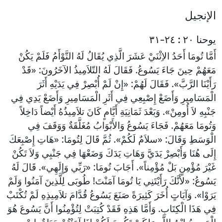
الإنجيل
يوحنا ٢٠ : ٢٤-٣١
أَمَّا تُومَا أَحَدُ الاِثْنَيْ عَشَرَ الَّذِي يُقَالُ لَهُ التَّوْأَمُ فَلَمْ يَكُنْ
مَعَهُمْ حِينَ جَاءَ يَسُوعُ. فَقَالَ لَهُ التّلاَمِيذُ الآخَرُونَ: «قَدْ
رَأَيْنَا الرَّبَّ». فَقَالَ لَهُمْ: «إِنْ لَمْ أُبْصِرْ فِي يَدَيْهِ أَثَرَ
الْمَسَامِيرِ وَأَضَعْ إِصْبِعِي فِي أَثَرِ الْمَسَامِيرِ وَأَضَعْ يَدِي فِي
جَنْبِهِ لاَ أُومِنْ». وَبَعْدَ ثَمَانِيَةِ أَيَّامٍ كَانَ تلاَمِيذُهُ أَيْضاً دَاخِلاً
وَتُومَا مَعَهُمْ. فَجَاءَ يَسُوعُ وَالأَبْوَابُ مُغَلَّقَةٌ وَوَقَفَ فِي
الْوَسَطِ وَقَالَ: «سلاَمٌ لَكُمْ». ثُمَّ قَالَ لِتُومَا: «هَاتِ إِصْبِعَكَ
إِلَى هُنَا وَأَبْصِرْ يَدَيَّ وَهَاتِ يَدَكَ وَضَعْهَا فِي جَنْبِي وَلاَ تَكُنْ
غَيْرَ مُؤْمِنٍ بَلْ مُؤْمِناً». أَجَابَ تُومَا: «رَبِّي وَإِلَهِي». قَالَ لَهُ
يَسُوعُ: «لأَنَّكَ رَأَيْتَنِي يَا تُومَا آمَنْتَ! طُوبَى لِلَّذِينَ آمَنُوا وَلَمْ
يَرَوْا». وَآيَاتٍ أُخَرَ كَثِيرَةً صَنَعَ يَسُوعُ قُدَّامَ تلاَمِيذِهِ لَمْ تُكْتَبْ
فِي هَذَا الْكِتَابِ. وَأَمَّا هَذِهِ فَقَدْ كُتِبَتْ لِتُؤْمِنُوا أَنَّ يَسُوعَ هُوَ