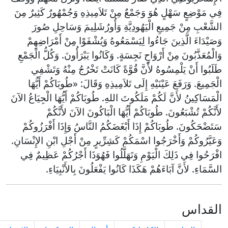
فِي مَوْضِعٍ سَهْلٍ هُوَ وَجَمْعٌ مِنْ تَلاَمِيذِهِ وَجُمْهُورٌ كَثِيرٌ مِنَ
الشَّعْبِ مِنْ جَمِيعِ الْيَهُودِيَّةِ وَأُورُشَلِيمَ وَسَاحِلِ صُورَ
وَصَيْدَاءَ الَّذِينَ جَاءُوا لِيَسْمَعُوهُ وَيُشْفَوْا مِنْ أَمْرَاضِهِمْ
وَالْمُعَذَّبُونَ مِنْ أَرْوَاحٍ نَجِسَةٍ. وَكَانُوا يَبْرَأُونَ. وَكُلُّ الْجَمْعِ
طَلَبُوا أَنْ يَلْمِسُوهُ لأَنَّ قُوَّةً كَانَتْ تَخْرُجُ مِنْهُ وَتَشْفِي
الْجَمِيعَ. وَرَفَعَ عَيْنَيْهِ إِلَى تَلاَمِيذِهِ وَقَالَ: «طُوبَاكُمْ أَيُّهَا
الْمَسَاكِينُ لأَنَّ لَكُمْ مَلَكُوتَ اللهِ. طُوبَاكُمْ أَيُّهَا الْجِيَاعُ الآنَ
لأَنَّكُمْ تُشْبَعُونَ. طُوبَاكُمْ أَيُّهَا الْبَاكُونَ الآنَ لأَنَّكُمْ
سَتَضْحَكُونَ. طُوبَاكُمْ إِذَا أَبْغَضَكُمُ النَّاسُ وَإِذَا أَفْرَزُوكُمْ
وَعَيَّرُوكُمْ وَأَخْرَجُوا اسْمَكُمْ كَشِرِّيرٍ مِنْ أَجْلِ ابْنِ الإِنْسَانِ.
افْرَحُوا فِي ذَلِكَ الْيَوْمِ وَتَهَلَّلُوا فَهُوَذَا أَجْرُكُمْ عَظِيمٌ فِي
السَّمَاءِ. لأَنَّ آبَاءَهُمْ هَكَذَا كَانُوا يَفْعَلُونَ بِالأَنْبِيَاءِ.
القداس