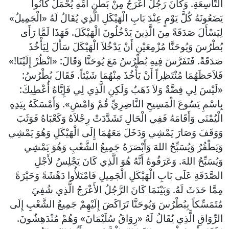
التَّاسِعَةِ. وَكَانَ رَجُلٌ أَعْرَجُ مِنْ بَطْنِ أُمِّهِ يُحْمَلُ كَانُوا
يَضَعُونَهُ كُلَّ يَوْمٍ عِنْدَ بَابِ الْهَيْكَلِ الَّذِي يُقَالُ لَهُ «الْجَمِيلُ»
لِيَسْأَلَ صَدَقَةً مِنَ الَّذِينَ يَدْخُلُونَ الْهَيْكَلَ. فَهَذَا لَمَّا رَأَى
بُطْرُسَ وَيُوحَنَّا مُزْمِعَيْنِ أَنْ يَدْخُلاَ الْهَيْكَلَ سَأَلَ لِيَأْخُذَ
صَدَقَةً. فَتَفَرَّسَ فِيهِ بُطْرُسُ مَعَ يُوحَنَّا وَقَالَ: «انْظُرْ إِلَيْنَا!»
فَلاَحَظَهُمَا مُنْتَظِراً أَنْ يَأْخُذَ مِنْهُمَا شَيْئاً. فَقَالَ بُطْرُسُ:
«لَيْسَ لِي فِضَّةٌ وَلاَ ذَهَبٌ وَلَكِنِ الَّذِي لِي فَإِيَّاهُ أُعْطِيكَ:
بِاسْمِ يَسُوعَ الْمَسِيحِ النَّاصِرِيِّ قُمْ وَامْشِ». وَأَمْسَكَهُ بِيَدِهِ
الْيُمْنَى وَأَقَامَهُ فَفِي الْحَالِ تَشَدَّدَتْ رِجْلاَهُ وَكَعْبَاهُ فَوَثَبَ
وَوَقَفَ وَصَارَ يَمْشِي وَدَخَلَ مَعَهُمَا إِلَى الْهَيْكَلِ وَهُوَ يَمْشِي
وَيَطْفُرُ وَيُسَبِّحُ اللهَ وَأَبْصَرَهُ جَمِيعُ الشَّعْبِ وَهُوَ يَمْشِي
وَيُسَبِّحُ اللهَ. وَعَرَفُوهُ أَنَّهُ هُوَ الَّذِي كَانَ يَجْلِسُ لأَجْلِ
الصَّدَقَةِ عَلَى بَابِ الْهَيْكَلِ الْجَمِيلِ فَامْتَلأُوا دَهْشَةً وَحَيْرَةً
مِمَّا حَدَثَ لَهُ. وَبَيْنَمَا كَانَ الرَّجُلُ الأَعْرَجُ الَّذِي شُفِيَ
مُتَمَسِّكاً بِبُطْرُسَ وَيُوحَنَّا تَرَاكَضَ إِلَيْهِمْ جَمِيعُ الشَّعْبِ إِلَى
الرِّوَاقِ الَّذِي يُقَالُ لَهُ «رِوَاقُ سُلَيْمَانَ» وَهُمْ مُنْدَهِشُونَ.