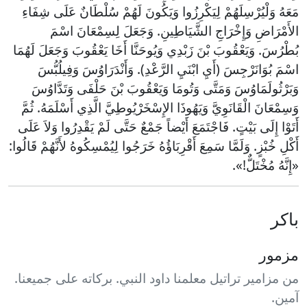
مَعَهُ وَلْيُرْسِلَهُمْ لِيَكْرِزُوا وَيَكُونَ لَهُمْ سُلْطَانٌ عَلَى شِفَاءِ
الأَمْرَاضِ وَإِخْرَاجِ الشَّيَاطِينِ. وَجَعَلَ لِسِمْعَانَ اسْمَ
بُطْرُسَ. وَيَعْقُوبَ بْنَ زَبْدِي وَيُوحَنَّا أَخَا يَعْقُوبَ وَجَعَلَ لَهُمَا
اسْمَ بُوَانَرْجِسَ (أَيِ ابْنَيِ الرَّعْدِ). وَأَنْدَرَاوُسَ وَفِيلُبُّسَ
وَبَرْثُولَمَاوُسَ وَمَتَّى وَتُومَا وَيَعْقُوبَ بْنَ حَلْفَى وَتَدَّاوُسَ
وَسِمْعَانَ الْقَانَوِيَّ وَيَهُوذَا الإِسْخَرْيُوطِيَّ الَّذِي أَسْلَمَهُ. ثُمَّ
أَتَوْا إِلَى بَيْتٍ. فَاجْتَمَعَ أَيْضاً جَمْعٌ حَتَّى لَمْ يَقْدِرُوا وَلاَ عَلَى
أَكْلِ خُبْزٍ. وَلَمَّا سَمِعَ أَقْرِبَاؤُهُ خَرَجُوا لِيُمْسِكُوهُ لأَنَّهُمْ قَالُوا:
«إِنَّهُ مُخْتَلٌّ!».
باكر
مزمور
من مزامير تراتيل معلمنا داود النبي. بركاته على جميعنا.
آمين.