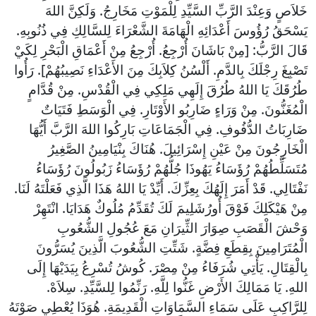
خَلاَصٍ وَعِنْدَ الرَّبِّ السَّيِّدِ لِلْمَوْتِ مَخَارِجُ. وَلَكِنَّ اللهَ
يَسْحَقُ رُؤُوسَ أَعْدَائِهِ الْهَامَةَ الشَّعْرَاءَ لِلسَّالِكِ فِي ذُنُوبِهِ.
قَالَ الرَّبُّ: [مِنْ بَاشَانَ أُرْجِعُ. أُرْجِعُ مِنْ أَعْمَاقِ الْبَحْرِ لِكَيْ
تَصْبِغَ رِجْلَكَ بِالدَّمِ. أَلْسُنُ كِلاَبِكَ مِنَ الأَعْدَاءِ نَصِيبُهُمْ]. رَأُوا
طُرُقَكَ يَا اللهُ طُرُقَ إِلَهِي مَلِكِي فِي الْقُدْسِ. مِنْ قُدَّامٍ
الْمُغَنُّونَ. مِنْ وَرَاءٍ ضَارِبُو الأَوْتَارِ. فِي الْوَسَطِ فَتَيَاتٌ
ضَارِبَاتُ الدُّفُوفِ. فِي الْجَمَاعَاتِ بَارِكُوا اللهَ الرَّبَّ أَيُّهَا
الْخَارِجُونَ مِنْ عَيْنِ إِسْرَائِيلَ. هُنَاكَ بِنْيَامِينُ الصَّغِيرُ
مُتَسَلِّطُهُمْ رُؤَسَاءُ يَهُوذَا جُلُّهُمْ رُؤَسَاءُ زَبُولُونَ رُؤَسَاءُ
نَفْتَالِي. قَدْ أَمَرَ إِلَهُكَ بِعِزِّكَ. أَيِّدْ يَا اللهُ هَذَا الَّذِي فَعَلْتَهُ لَنَا.
مِنْ هَيْكَلِكَ فَوْقَ أُورُشَلِيمَ لَكَ تُقَدِّمُ مُلُوكٌ هَدَايَا. انْتَهِرْ
وَحْشَ الْقَصَبِ صِوَارَ الثِّيرَانِ مَعَ عُجُولِ الشُّعُوبِ
الْمُتَرَامِينَ بِقِطَعِ فِضَّةٍ. شَتِّتِ الشُّعُوبَ الَّذِينَ يُسَرُّونَ
بِالْقِتَالِ. يَأْتِي شُرَفَاءُ مِنْ مِصْرَ. كُوشُ تُسْرِعُ بِيَدَيْهَا إِلَى
اللهِ. يَا مَمَالِكَ الأَرْضِ غَنُّوا لِلَّهِ. رَنِّمُوا لِلسَّيِّدِ. سِلاَهْ.
لِلرَّاكِبِ عَلَى سَمَاءِ السَّمَاوَاتِ الْقَدِيمَةِ. هُوَذَا يُعْطِي صَوْتَهُ