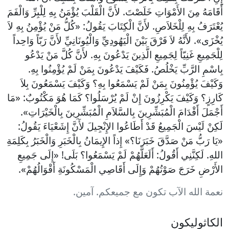
أَقَامَهُ مِنَ الأَمْوَاتِ خَلَصْتَ. لأَنَّ الْقَلْبَ يُؤْمَنُ بِهِ لِلْبِرِّ وَالْفَمَ
يُعْتَرَفُ بِهِ لِلْخَلاَصِ. لأَنَّ الْكِتَابَ يَقُولُ: «كُلُّ مَنْ يُؤْمِنُ بِهِ لاَ
يُخْزَى». لأَنَّهُ لاَ فَرْقَ بَيْنَ الْيَهُودِيِّ وَالْيُونَانِيِّ لأَنَّ رَبّاً وَاحِداً
لِلْجَمِيعِ غَنِيّاً لِجَمِيعِ الَّذِينَ يَدْعُونَ بِهِ. لأَنَّ كُلَّ مَنْ يَدْعُو
بِاسْمِ الرَّبِّ يَخْلُصُ. فَكَيْفَ يَدْعُونَ بِمَنْ لَمْ يُؤْمِنُوا بِهِ.
وَكَيْفَ يُؤْمِنُونَ بِمَنْ لَمْ يَسْمَعُوا بِهِ؟ وَكَيْفَ يَسْمَعُونَ بِلاَ
كَارِزٍ؟ وَكَيْفَ يَكْرِزُونَ إِنْ لَمْ يُرْسَلُوا؟ كَمَا هُوَ مَكْتُوبٌ: «مَا
أَجْمَلَ أَقْدَامَ الْمُبَشِّرِينَ بِالسَّلاَمِ الْمُبَشِّرِينَ بِالْخَيْرَاتِ».
لَكِنْ لَيْسَ الْجَمِيعُ قَدْ أَطَاعُوا الإِنْجِيلَ لأَنَّ إِشَعْيَاءَ يَقُولُ:
«يَا رَبُّ مَنْ صَدَّقَ خَبَرَنَا؟» إِذاً الإِيمَانُ بِالْخَبَرِ وَالْخَبَرُ بِكَلِمَةِ
اللهِ. لَكِنَّنِي أَقُولُ: أَلَعَلَّهُمْ لَمْ يَسْمَعُوا؟ بَلَى! «إِلَى جَمِيعِ
الأَرْضِ خَرَجَ صَوْتُهُمْ وَإِلَى أَقَاصِي الْمَسْكُونَةِ أَقْوَالُهُمْ».
نعمة الله الآب تكون مع جميعكم. آمين.
الكاثوليكون