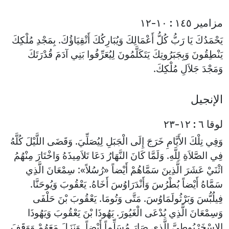
مزامير ١٤٥ : ١٠-١٢
يَحْمَدُكَ يَا رَبُّ كُلُّ أَعْمَالِكَ وَيُبَارِكُكَ أَتْقِيَاؤُكَ. بِمَجْدِ مُلْكِكَ
يَنْطِقُونَ وَبِجَبَرُوتِكَ يَتَكَلَّمُونَ لِيُعَرِّفُوا بَنِي آدَمَ قُدْرَتَكَ
وَمَجْدَ جَلاَلِ مُلْكِكَ.
الإنجيل
لوقا ٦ : ١٢-٢٣
وَفِي تِلْكَ الأَيَّامِ خَرَجَ إِلَى الْجَبَلِ لِيُصَلِّيَ. وَقَضَى اللَّيْلَ كُلَّهُ
فِي الصَّلاَةِ لِلَّهِ. وَلَمَّا كَانَ النَّهَارُ دَعَا تَلاَمِيذَهُ وَاخْتَارَ مِنْهُمُ
اثْنَيْ عَشَرَ الَّذِينَ سَمَّاهُمْ أَيْضاً «رُسُلاً»: سِمْعَانَ الَّذِي
سَمَّاهُ أَيْضاً بُطْرُسَ وَأَنْدَرَاوُسَ أَخَاهُ. يَعْقُوبَ وَيُوحَنَّا.
فِيلُبُّسَ وَبَرْثُولَمَاوُسَ. مَتَّى وَتُومَا. يَعْقُوبَ بْنَ حَلْفَى
وَسِمْعَانَ الَّذِي يُدْعَى الْغَيُورَ. يَهُوذَا بْنَ يَعْقُوبَ وَيَهُوذَا
الإِسْخَرْيُوطِيَّ الَّذِي صَارَ مُسَلِّماً أَيْضاً. وَنَزَلَ مَعَهُمْ وَوَقَفَ