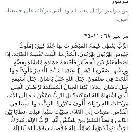
من مزامير تراتيل معلمنا داود النبي. بركاته على جميعنا.
آمين.
مزامير ٦٨ : ١١-٣٥
الرَّبُّ يُعْطِي كَلِمَةً. الْمُبَشِّرَاتُ بِهَا جُنْدٌ كَثِيرٌ: [مُلُوكُ
جُيُوشٍ يَهْرُبُونَ يَهْرُبُونَ. الْمُلاَزِمَةُ الْبَيْتَ تَقْسِمُ الْغَنَائِمَ. إِذَا
اضْطَجَعْتُمْ بَيْنَ الْحَظَائِرِ فَأَجْنِحَةُ حَمَامَةٍ مُغَشَّاةٌ بِفِضَّةٍ
وَرِيشُهَا بِصُفْرَةِ الذَّهَبِ]. عِنْدَمَا شَتَّتَ الْقَدِيرُ مُلُوكاً فِيهَا
أَثْلَجَتْ فِي صَلْمُونَ. جَبَلُ اللهِ جَبَلُ بَاشَانَ. جَبَلُ أَسْنِمَةٍ
جَبَلُ بَاشَانَ. لِمَاذَا أَيَّتُهَا الْجِبَالُ الْمُسَنَّمَةُ تَرْصُدْنَ الْجَبَلَ
الَّذِي اشْتَهَاهُ اللهُ لِسَكَنِهِ؟ بَلِ الرَّبُّ يَسْكُنُ فِيهِ إِلَى الأَبَدِ.
مَرْكَبَاتُ اللهِ رَبَوَاتٌ أُلُوفٌ مُكَرَّرَةٌ. الرَّبُّ فِيهَا. سِينَا فِي
الْقُدْسِ. صَعِدْتَ إِلَى الْعَلاَءِ. سَبَيْتَ سَبْياً. قَبِلْتَ عَطَايَا بَيْنَ
النَّاسِ وَأَيْضاً الْمُتَمَرِّدِينَ لِلسَّكَنِ أَيُّهَا الرَّبُّ الإِلَهُ. مُبَارَكٌ
الرَّبُّ يَوْماً فَيَوْماً. يُحَمِّلُنَا إِلَهُ خَلاَصِنَا. سِلاَهْ. اَللهُ لَنَا إِلَهُ