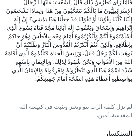
فَلَمَّا رَأَى بُطْرُسُ ذَلِكَ قَالَ لِلْشَّعْبَ: «أَيُّهَا الرِّجَالُ
الإِسْرَائِيلِيُّونَ مَا بَالُكُمْ تَتَعَجَّبُونَ مِنْ هَذَا وَلِمَاذَا تَشْخَصُونَ
إِلَيْنَا كَأَنَّنَا بِقُوَّتِنَا أَوْ تَقْوَانَا قَدْ جَعَلْنَا هَذَا يَمْشِي؟ إِنَّ إِلَهَ
إِبْرَاهِيمَ وَإِسْحَاقَ وَيَعْقُوبَ إِلَهَ آبَائِنَا مَجَّدَ فَتَاهُ يَسُوعَ الَّذِي
أَسْلَمْتُمُوهُ أَنْتُمْ وَأَنْكَرْتُمُوهُ أَمَامَ وَجْهِ بِيلاَطُسَ وَهُوَ حَاكِمٌ
بِإِطْلاَقِهِ. وَلَكِنْ أَنْتُمْ أَنْكَرْتُمُ الْقُدُّوسَ الْبَارَّ وَطَلَبْتُمْ أَنْ
يُوهَبَ لَكُمْ رَجُلٌ قَاتِلٌ. وَرَئِيسُ الْحَيَاةِ قَتَلْتُمُوهُ الَّذِي أَقَامَهُ
اللهُ مِنَ الأَمْوَاتِ وَنَحْنُ شُهُودٌ لِذَلِكَ. وَبِالإِيمَانِ بِاسْمِهِ
شَدَّدَ اسْمُهُ هَذَا الَّذِي تَنْظُرُونَهُ وَتَعْرِفُونَهُ وَالإِيمَانُ الَّذِي
بِوَاسِطَتِهِ أَعْطَاهُ هَذِهِ الصِّحَّةَ أَمَامَ جَمِيعِكُمْ.
لم تزل كلمة الرب تنو وتعتز وتثبت في كنيسة الله
المقدسة. آمين.
السنكسار