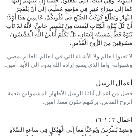
النَّبَوِيَّةُ، وَهِيَ أَثْبَتُ، الَّتِي تَفْعَلُونَ حَسَناً إِنِ انْتَبَهْتُمْ إِلَيْهَا
كَمَا إِلَى سِرَاجٍ مُنِيرٍ فِي مَوْضِعٍ مُظْلِمٍ، إِلَى أَنْ يَنْفَجِرَ
النَّهَارُ وَيَطْلَعَ كَوْكَبُ الصُّبْحِ فِي قُلُوبِكُمْ، عَالِمِينَ هَذَا أَوَّلاً:
أَنَّ كُلَّ نُبُوَّةِ الْكِتَابِ لَيْسَتْ مِنْ تَفْسِيرٍ خَاصٍّ، لأَنَّهُ لَمْ تَأْتِ
نُبُوَّةٌ قَطُّ بِمَشِيئَةِ إِنْسَانٍ، بَلْ تَكَلَّمَ أُنَاسُ اللَّهِ الْقِدِّيسُونَ
مَسُوقِينَ مِنَ الرُّوحِ الْقُدُسِ.
لا تحبوا العالم ولا الأشياء التي في العالم. العالم يمضي
وشهواته، وأما الذي يصنع إرادة الله يدوم إلى الأبد. آمين.
أعمال الرسل
فصل من اعمال آبائنا الرسل الأطهار المشمولين بنعمة
الروح القدس، بركتهم تكون معنا. آمين.
اعمال ٣ : ١-١٦
وَصَعِدَ بُطْرُسُ وَيُوحَنَّا مَعاً إِلَى الْهَيْكَلِ فِي سَاعَةِ الصَّلاَةِ