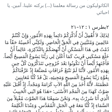
الكاثوليكون من رسالة معلمنا (...) بركته علينا. آمين. يا
احبائي
٢بطرس ١ : ١٢-٢١
لِذَلِكَ لاَ أُهْمِلُ أَنْ أُذَكِّرَكُمْ دَائِماً بِهَذِهِ الأُمُورِ، وَإِنْ كُنْتُمْ
عَالِمِينَ وَمُثَبَّتِينَ فِي الْحَقِّ الْحَاضِرِ. وَلَكِنِّي أَحْسِبُهُ حَقّاً مَا
دُمْتُ فِي هَذَا الْمَسْكَنِ أَنْ أُنْهِضَكُمْ بِالتَّذْكِرَةِ، عَالِماً أَنَّ
خَلْعَ مَسْكَنِي قَرِيبٌ كَمَا أَعْلَنَ لِي رَبُّنَا يَسُوعُ الْمَسِيحُ أَيْضاً.
فَأَجْتَهِدُ أَيْضاً أَنْ تَكُونُوا بَعْدَ خُرُوجِي تَتَذَكَّرُونَ كُلَّ حِينٍ
بِهَذِهِ الأُمُورِ. لأَنَّنَا لَمْ نَتْبَعْ خُرَافَاتٍ مُصَنَّعَةً إِذْ عَرَّفْنَاكُمْ
بِقُوَّةِ رَبِّنَا يَسُوعَ الْمَسِيحِ وَمَجِيئِهِ، بَلْ قَدْ كُنَّا مُعَايِنِينَ
عَظَمَتَهُ. لأَنَّهُ أَخَذَ مِنَ اللَّهِ الآبِ كَرَامَةً وَمَجْداً، إِذْ أَقْبَلَ عَلَيْهِ
صَوْتٌ كَهَذَا مِنَ الْمَجْدِ الأَسْنَى: «هَذَا هُوَ ابْنِي الْحَبِيبُ
الَّذِي أَنَا سُرِرْتُ بِهِ». وَنَحْنُ سَمِعْنَا هَذَا الصَّوْتَ مُقْبِلاً مِنَ
السَّمَاءِ إِذْ كُنَّا مَعَهُ فِي الْجَبَلِ الْمُقَدَّسِ. وَعِنْدَنَا الْكَلِمَةُ