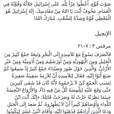
صَوْتَ قُوَّةٍ. أَعْطُوا عِزّاً لِلَّهِ. عَلَى إِسْرَائِيلَ جَلاَلُهُ وَقُوَّتُهُ فِي
الْغَمَامِ. مَخُوفٌ أَنْتَ يَا اللهُ مِنْ مَقَادِسِكَ. إِلَهُ إِسْرَائِيلَ هُوَ
الْمُعْطِي قُوَّةً وَشِدَّةً لِلشَّعْبِ. مُبَارَكٌ اللهُ!
الإنجيل
مرقس ٣ : ٧-٢١
فَانْصَرَفَ يَسُوعُ مَعَ تَلاَمِيذِهِ إِلَى الْبَحْرِ وَتَبِعَهُ جَمْعٌ كَثِيرٌ مِنَ
الْجَلِيلِ وَمِنَ الْيَهُودِيَّةِ وَمِنْ أُورُشَلِيمَ وَمِنْ أَدُومِيَّةَ وَمِنْ عَبْرِ
الأُرْدُنِّ. وَالَّذِينَ حَوْلَ صُورَ وَصَيْدَاءَ جَمْعٌ كَثِيرٌ إِذْ سَمِعُوا كَمْ
صَنَعَ أَتَوْا إِلَيْهِ. فَقَالَ لِتَلاَمِيذِهِ أَنْ تُلاَزِمَهُ سَفِينَةٌ صَغِيرَةٌ
لِسَبَبِ الْجَمْعِ كَيْ لاَ يَزْحَمُوهُ لأَنَّهُ كَانَ قَدْ شَفَى كَثِيرِينَ
حَتَّى وَقَعَ عَلَيْهِ لِيَلْمِسَهُ كُلُّ مَنْ فِيهِ دَاءٌ. وَالأَرْوَاحُ النَّجِسَةُ
حِينَمَا نَظَرَتْهُ خَرَّتْ لَهُ وَصَرَخَتْ قَائِلَةً: «إِنَّكَ أَنْتَ ابْنُ
اللَّهِ!» وَأَوْصَاهُمْ كَثِيراً أَنْ لاَ يُظْهِرُوهُ. ثُمَّ صَعِدَ إِلَى الْجَبَلِ
وَدَعَا الَّذِينَ أَرَادَهُمْ فَذَهَبُوا إِلَيْهِ. وَأَقَامَ اثْنَيْ عَشَرَ لِيَكُونُوا