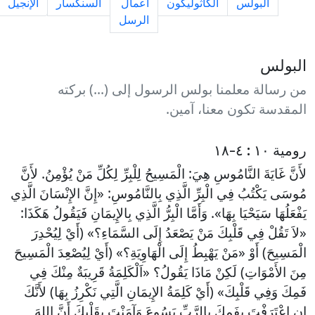
البولس
الكاثوليكون
أعمال
السنكسار
الإنجيل
الرسل
البولس
من رسالة معلمنا بولس الرسول إلى (...) بركته
المقدسة تكون معنا، آمين.
رومية ١٠ : ٤-١٨
لأَنَّ غَايَةَ النَّامُوسِ هِيَ: الْمَسِيحُ لِلْبِرِّ لِكُلِّ مَنْ يُؤْمِنُ. لأَنَّ
مُوسَى يَكْتُبُ فِي الْبِرِّ الَّذِي بِالنَّامُوسِ: «إِنَّ الإِنْسَانَ الَّذِي
يَفْعَلُهَا سَيَحْيَا بِهَا». وَأَمَّا الْبِرُّ الَّذِي بِالإِيمَانِ فَيَقُولُ هَكَذَا:
«لاَ تَقُلْ فِي قَلْبِكَ مَنْ يَصْعَدُ إِلَى السَّمَاءِ؟» (أَيْ لِيُحْدِرَ
الْمَسِيحَ) أَوْ «مَنْ يَهْبِطُ إِلَى الْهَاوِيَةِ؟» (أَيْ لِيُصْعِدَ الْمَسِيحَ
مِنَ الأَمْوَاتِ) لَكِنْ مَاذَا يَقُولُ؟ «اَلْكَلِمَةُ قَرِيبَةٌ مِنْكَ فِي
فَمِكَ وَفِي قَلْبِكَ» (أَيْ كَلِمَةُ الإِيمَانِ الَّتِي نَكْرِزُ بِهَا) لأَنَّكَ
إِنِ اعْتَرَفْتَ بِفَمِكَ بِالرَّبِّ يَسُوعَ وَآمَنْتَ بِقَلْبِكَ أَنَّ اللهَ