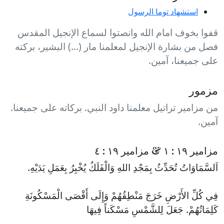
استشهاد توما الرسول
قفوا بخوف امام الله وانصتوا لسماع الإنجيل المقدس
فصل من بشارة الإنجيل لمعلمنا مار (...) البشير، بركته
على جميعنا، آمين.
مزمور
من مزامير تراتيل معلمنا داود النبي. بركاته على جميعنا.
آمين.
مزامير ١٩ : ١ & مزامير ١٩ : ٤
اَلسَّمَاوَاتُ تُحَدِّثُ بِمَجْدِ اللهِ وَالْفَلَكُ يُخْبِرُ بِعَمَلِ يَدَيْهِ.
فِي كُلِّ الأَرْضِ خَرَجَ مَنْطِقُهُمْ وَإِلَى أَقْصَى الْمَسْكُونَةِ
كَلِمَاتُهُمْ. جَعَلَ لِلشَّمْسِ مَسْكَناً فِيهَا