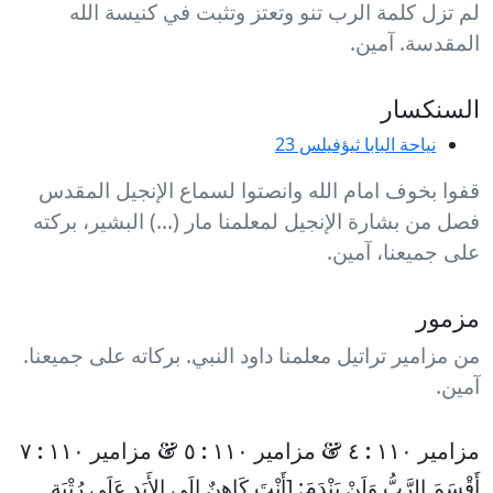
لم تزل كلمة الرب تنو وتعتز وتثبت في كنيسة الله
المقدسة. آمين.
السنكسار
نياحة البابا ثيؤفيلس 23
قفوا بخوف امام الله وانصتوا لسماع الإنجيل المقدس
فصل من بشارة الإنجيل لمعلمنا مار (...) البشير، بركته
على جميعنا، آمين.
مزمور
من مزامير تراتيل معلمنا داود النبي. بركاته على جميعنا.
آمين.
مزامير ١١٠ : ٤ & مزامير ١١٠ : ٥ & مزامير ١١٠ : ٧
أَقْسَمَ الرَّبُّ وَلَنْ يَنْدَمَ: [أَنْتَ كَاهِنٌ إِلَى الأَبَدِ عَلَى رُتْبَةِ