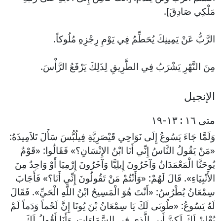
مَلْكِي صَادِقَ].
الرَّبُّ عَنْ يَمِينِكَ يُحَطِّمُ فِي يَوْمِ رِجْزِهِ مُلُوكاً.
مِنَ النَّهْرِ يَشْرَبُ فِي الطَّرِيقِ لِذَلِكَ يَرْفَعُ الرَّأْسَ.
الإنجيل
متى ١٦ : ١٣-١٩
وَلَمَّا جَاءَ يَسُوعُ إِلَى نَوَاحِي قَيْصَرِيَّةِ فِيلُبُّسَ سَأَلَ تَلاَمِيذَهُ:
«مَنْ يَقُولُ النَّاسُ إِنِّي أَنَا ابْنُ الإِنْسَانِ؟» فَقَالُوا: «قَوْمٌ
يُوحَنَّا الْمَعْمَدَانُ وَآخَرُونَ إِيلِيَّا وَآخَرُونَ إِرْمِيَا أَوْ وَاحِدٌ مِنَ
الأَنْبِيَاءِ». قَالَ لَهُمْ: «وَأَنْتُمْ مَنْ تَقُولُونَ إِنِّي أَنَا؟» فَأَجَابَ
سِمْعَانُ بُطْرُسُ: «أَنْتَ هُوَ الْمَسِيحُ ابْنُ اللَّهِ الْحَيِّ». فَقَالَ
لَهُ يَسُوعُ: «طُوبَى لَكَ يَا سِمْعَانُ بْنَ يُونَا إِنَّ لَحْماً وَدَماً لَمْ
يُعْلِنْ لَكَ لَكِنَّ أَبِي الَّذِي فِي السَّمَاوَاتِ. وَأَنَا أَقُولُ لَكَ