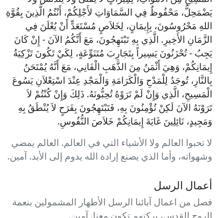
يَضْمَحِلُّ، مَحْفُوظٌ فِي السَّمَاوَاتِ لأَجْلِكُمْ، أَنْتُمُ الَّذِينَ بِقُوَّةِ
اللهِ مَحْرُوسُونَ، بِإِيمَانٍ، لِخَلاَصٍ مُسْتَعَدٍّ أَنْ يُعْلَنَ فِي
الزَّمَانِ الأَخِيرِ. الَّذِي بِهِ تَبْتَهِجُونَ، مَعَ أَنَّكُمُ الآنَ - إِنْ كَانَ
يَجِبُ - تُحْزَنُونَ يَسِيراً بِتَجَارِبَ مُتَنَوِّعَةٍ، لِكَيْ تَكُونَ تَزْكِيَةُ
إِيمَانِكُمْ، وَهِيَ أَثْمَنُ مِنَ الذَّهَبِ الْفَانِي، مَعَ أَنَّهُ يُمْتَحَنُ
بِالنَّارِ، تُوجَدُ لِلْمَدْحِ وَالْكَرَامَةِ وَالْمَجْدِ عِنْدَ اسْتِعْلاَنِ يَسُوعَ
الْمَسِيحِ، الَّذِي وَإِنْ لَمْ تَرَوْهُ تُحِبُّونَهُ. ذَلِكَ وَإِنْ كُنْتُمْ لاَ
تَرَوْنَهُ الآنَ لَكِنْ تُؤْمِنُونَ بِهِ، فَتَبْتَهِجُونَ بِفَرَحٍ لاَ يُنْطَقُ بِهِ
وَمَجِيدٍ، نَائِلِينَ غَايَةَ إِيمَانِكُمْ خَلاَصَ النُّفُوسِ.
لا تحبوا العالم ولا الأشياء التي في العالم. العالم يمضي
وشهواته، وأما الذي يصنع إرادة الله يدوم إلى الأبد. آمين.
أعمال الرسل
فصل من اعمال آبائنا الرسل الأطهار المشمولين بنعمة
الروح القدس، بركتهم تكون معنا. آمين.