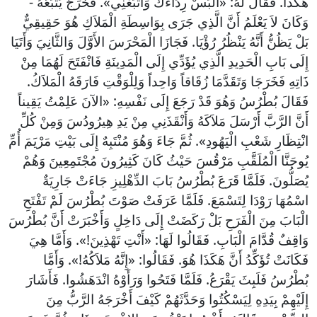
هَكَذَا. فَقَالَ لَهُ: «الْبَسْ رِدَاءَكَ وَاتْبَعْنِي». فَخَرَجَ يَتْبَعُهُ -
وَكَانَ لاَ يَعْلَمُ أَنَّ الَّذِي جَرَى بِوَاسِطَةِ الْمَلاَكِ هُوَ حَقِيقِيٌّ
بَلْ يَظُنُّ أَنَّهُ يَنْظُرُ رُؤْيَا. فَجَازَا الْمَحْرَسَ الأَوَّلَ وَالثَّانِيَ وَأَتَيَا
إِلَى بَابِ الْحَدِيدِ الَّذِي يُؤَدِّي إِلَى الْمَدِينَةِ فَانْفَتَحَ لَهُمَا مِنْ
ذَاتِهِ فَخَرَجَا وَتَقَدَّمَا زُقَاقاً وَاحِداً وَلِلْوَقْتِ فَارَقَهُ الْمَلاَكُ.
فَقَالَ بُطْرُسُ وَهُوَ قَدْ رَجَعَ إِلَى نَفْسِهِ: «الآنَ عَلِمْتُ يَقِيناً
أَنَّ الرَّبَّ أَرْسَلَ مَلاَكَهُ وَأَنْقَذَنِي مِنْ يَدِ هِيرُودُسَ وَمِنْ كُلِّ
انْتِظَارِ شَعْبِ الْيَهُودِ». ثُمَّ جَاءَ وَهُوَ مُنْتَبِهٌ إِلَى بَيْتِ مَرْيَمَ أُمِّ
يُوحَنَّا الْمُلَقَّبِ مَرْقُسَ حَيْثُ كَانَ كَثِيرُونَ مُجْتَمِعِينَ وَهُمْ
يُصَلُّونَ. فَلَمَّا قَرَعَ بُطْرُسُ بَابَ الدِّهْلِيزِ جَاءَتْ جَارِيَةٌ
اسْمُهَا رَوْدَا لِتَسْمَعَ. فَلَمَّا عَرَفَتْ صَوْتَ بُطْرُسَ لَمْ تَفْتَحِ
الْبَابَ مِنَ الْفَرَحِ بَلْ رَكَضَتْ إِلَى دَاخِلٍ وَأَخْبَرَتْ أَنَّ بُطْرُسَ
وَاقِفٌ قُدَّامَ الْبَابِ. فَقَالُوا لَهَا: «أَنْتِ تَهْذِينَ!». وَأَمَّا هِيَ
فَكَانَتْ تُؤَكِّدُ أَنَّ هَكَذَا هُوَ. فَقَالُوا: «إِنَّهُ مَلاَكُهُ!». وَأَمَّا
بُطْرُسُ فَلَبِثَ يَقْرَعُ. فَلَمَّا فَتَحُوا وَرَأَوْهُ انْدَهَشُوا. فَأَشَارَ
إِلَيْهِمْ بِيَدِهِ لِيَسْكُتُوا وَحَدَّثَهُمْ كَيْفَ أَخْرَجَهُ الرَّبُّ مِنَ