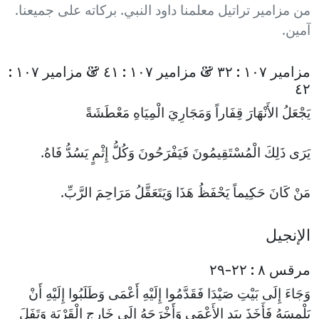
من مزامير تراتيل معلمنا داود النبي. بركاته على جميعنا.
آمين.
مزامير ١٠٧ : ٣٢ & مزامير ١٠٧ : ٤١ & مزامير ١٠٧ :
٤٢
يَجْعَلُ الأَنْهَارَ قِفَاراً وَمَجَارِيَ الْمِيَاهِ مَعْطَشَةً
يَرَى ذَلِكَ الْمُسْتَقِيمُونَ فَيَفْرَحُونَ وَكُلُّ إِثْمٍ يَسُدُّ فَاهُ.
مَنْ كَانَ حَكِيماً يَحْفَظُ هَذَا وَيَتَعَقَّلُ مَرَاحِمَ الرَّبِّ.
الإنجيل
مرقس ٨ : ٢٢-٢٩
وَجَاءَ إِلَى بَيْتِ صَيْدَا فَقَدَّمُوا إِلَيْهِ أَعْمَى وَطَلَبُوا إِلَيْهِ أَنْ
يَلْمِسَهُ فَأَخَذَ بِيَدِ الأَعْمَى وَأَخْرَجَهُ إِلَى خَارِجِ الْقَرْيَةِ وَتَفَلَ