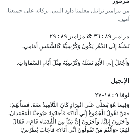
من مزامير تراتيل معلمنا داود النبي. بركاته على جميعنا.
آمين.
مزامير ٨٩ : ٣٦ & مزامير ٨٩ : ٢٩
نَسْلُهُ إِلَى الدَّهْرِ يَكُونُ وَكُرْسِيُّهُ كَالشَّمْسِ أَمَامِي.
وَأَجْعَلُ إِلَى الأَبَدِ نَسْلَهُ وَكُرْسِيَّهُ مِثْلَ أَيَّامِ السَّمَاوَاتِ.
الإنجيل
لوقا ٩ : ١٨-٢٧
وَفِيمَا هُوَ يُصَلِّي عَلَى انْفِرَادٍ كَانَ التَّلاَمِيذُ مَعَهُ. فَسَأَلَهُمْ:
«مَنْ تَقُولُ الْجُمُوعُ إِنِّي أَنَا؟» فَأَجَابُوا: «يُوحَنَّا الْمَعْمَدَانُ.
وَآخَرُونَ إِيلِيَّا. وَآخَرُونَ إِنَّ نَبِيّاً مِنَ الْقُدَمَاءِ قَامَ». فَقَالَ
لَهُمْ: «وَأَنْتُمْ مَنْ تَقُولُونَ إِنِّي أَنَا؟» فَأَجَابَ بُطْرُسُ: