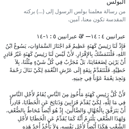
البولس
من رسالة معلمنا بولس الرسول إلى (...) بركته
المقدسة تكون معنا، آمين.
عبرانيين ٤ : ١٤— & عبرانيين ٥ : ١-١٤
فَإِذْ لَنَا رَئِيسُ كَهَنَةٍ عَظِيمٌ قَدِ اجْتَازَ السَّمَاوَاتِ، يَسُوعُ ابْنُ
اللهِ، فَلْنَتَمَسَّكْ بِالإِقْرَارِ. لأَنْ لَيْسَ لَنَا رَئِيسُ كَهَنَةٍ غَيْرُ قَادِرٍ
أَنْ يَرْثِيَ لِضَعَفَاتِنَا، بَلْ مُجَرَّبٌ فِي كُلِّ شَيْءٍ مِثْلُنَا، بِلاَ
خَطِيَّةٍ. فَلْنَتَقَدَّمْ بِثِقَةٍ إِلَى عَرْشِ النِّعْمَةِ لِكَيْ نَنَالَ رَحْمَةً
وَنَجِدَ نِعْمَةً عَوْناً فِي حِينِهِ.
لأَنَّ كُلَّ رَئِيسِ كَهَنَةٍ مَأْخُوذٍ مِنَ النَّاسِ يُقَامُ لأَجْلِ النَّاسِ
فِي مَا لِلَّهِ، لِكَيْ يُقَدِّمَ قَرَابِينَ وَذَبَائِحَ عَنِ الْخَطَايَا، قَادِراً
أَنْ يَتَرَفَّقَ بِالْجُهَّالِ وَالضَّالِّينَ، إِذْ هُوَ أَيْضاً مُحَاطٌ بِالضُّعْفِ.
وَلِهَذَا الضُّعْفِ يَلْتَزِمُ أَنَّهُ كَمَا يُقَدِّمُ عَنِ الْخَطَايَا لأَجْلِ
الشَّعْبِ هَكَذَا أَيْضاً لأَجْلِ نَفْسِهِ. وَلاَ يَأْخُذُ أَحَدٌ هَذِهِ