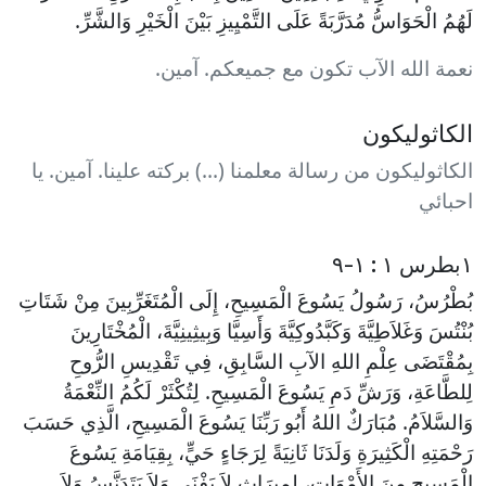
لَهُمُ الْحَوَاسُّ مُدَرَّبَةً عَلَى التَّمْيِيزِ بَيْنَ الْخَيْرِ وَالشَّرِّ.
نعمة الله الآب تكون مع جميعكم. آمين.
الكاثوليكون
الكاثوليكون من رسالة معلمنا (...) بركته علينا. آمين. يا
احبائي
١بطرس ١ : ١-٩
بُطْرُسُ، رَسُولُ يَسُوعَ الْمَسِيحِ، إِلَى الْمُتَغَرِّبِينَ مِنْ شَتَاتِ
بُنْتُسَ وَغَلاَطِيَّةَ وَكَبَّدُوكِيَّةَ وَأَسِيَّا وَبِيثِينِيَّةَ، الْمُخْتَارِينَ
بِمُقْتَضَى عِلْمِ اللهِ الآبِ السَّابِقِ، فِي تَقْدِيسِ الرُّوحِ
لِلطَّاعَةِ، وَرَشِّ دَمِ يَسُوعَ الْمَسِيحِ. لِتُكْثَرْ لَكُمُ النِّعْمَةُ
وَالسَّلاَمُ. مُبَارَكٌ اللهُ أَبُو رَبِّنَا يَسُوعَ الْمَسِيحِ، الَّذِي حَسَبَ
رَحْمَتِهِ الْكَثِيرَةِ وَلَدَنَا ثَانِيَةً لِرَجَاءٍ حَيٍّ، بِقِيَامَةِ يَسُوعَ
الْمَسِيحِ مِنَ الأَمْوَاتِ، لِمِيرَاثٍ لاَ يَفْنَى وَلاَ يَتَدَنَّسُ وَلاَ