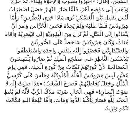
السِّجْنِ. وَقَالَ: «أَخْبِرُوا يَعْقُوبَ وَالإِخْوَةَ بِهَذَا». ثُمَّ خَرَجَ
وَذَهَبَ إِلَى مَوْضِعٍ آخَرَ. فَلَمَّا صَارَ النَّهَارُ حَصَلَ اضْطِرَابٌ
لَيْسَ بِقَلِيلٍ بَيْنَ الْعَسْكَرِ: تُرَى مَاذَا جَرَى لِبُطْرُسَ؟ وَأَمَّا
هِيرُودُسُ فَلَمَّا طَلَبَهُ وَلَمْ يَجِدْهُ فَحَصَ الْحُرَّاسَ وَأَمَرَ أَنْ
يَنْقَادُوا إِلَى الْقَتْلِ. ثُمَّ نَزَلَ مِنَ الْيَهُودِيَّةِ إِلَى قَيْصَرِيَّةَ وَأَقَامَ
هُنَاكَ. وَكَانَ هِيرُودُسُ سَاخِطاً عَلَى الصُّورِيِّينَ
وَالصَّيْدَاوِيِّينَ فَحَضَرُوا إِلَيْهِ بِنَفْسٍ وَاحِدَةٍ وَاسْتَعْطَفُوا
بَلاَسْتُسَ النَّاظِرَ عَلَى مَضْجَعِ الْمَلِكِ ثُمَّ صَارُوا يَلْتَمِسُونَ
الْمُصَالَحَةَ لأَنَّ كُورَتَهُمْ تَقْتَاتُ مِنْ كُورَةِ الْمَلِكِ. فَفِي يَوْمٍ
مُعَيَّنٍ لَبِسَ هِيرُودُسُ الْحُلَّةَ الْمُلُوكِيَّةَ وَجَلَسَ عَلَى كُرْسِيِّ
الْمُلْكِ وَجَعَلَ يُخَاطِبُهُمْ. فَصَرَخَ الشَّعْبُ: «هَذَا صَوْتُ إِلَهٍ لاَ
صَوْتُ إِنْسَانٍ!» فَفِي الْحَالِ ضَرَبَهُ مَلاَكُ الرَّبِّ لأَنَّهُ لَمْ يُعْطِ
الْمَجْدَ لِلَّهِ فَصَارَ يَأْكُلُهُ الدُّودُ وَمَاتَ. وَأَمَّا كَلِمَةُ اللهِ فَكَانَتْ
تَنْمُو وَتَزِيدُ.