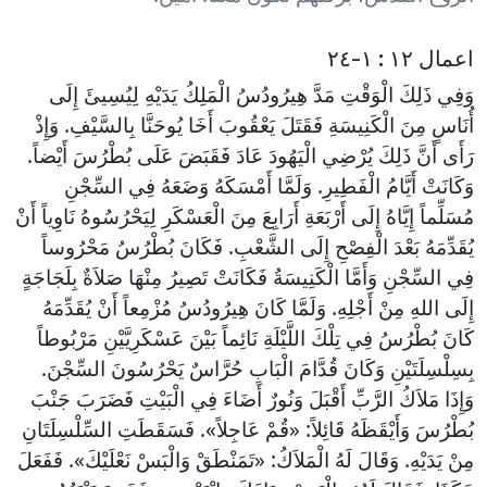
اعمال ١٢ : ١-٢٤
وَفِي ذَلِكَ الْوَقْتِ مَدَّ هِيرُودُسُ الْمَلِكُ يَدَيْهِ لِيُسِيئَ إِلَى
أُنَاسٍ مِنَ الْكَنِيسَةِ فَقَتَلَ يَعْقُوبَ أَخَا يُوحَنَّا بِالسَّيْفِ. وَإِذْ
رَأَى أَنَّ ذَلِكَ يُرْضِي الْيَهُودَ عَادَ فَقَبَضَ عَلَى بُطْرُسَ أَيْضاً.
وَكَانَتْ أَيَّامُ الْفَطِيرِ. وَلَمَّا أَمْسَكَهُ وَضَعَهُ فِي السِّجْنِ
مُسَلِّماً إِيَّاهُ إِلَى أَرْبَعَةِ أَرَابِعَ مِنَ الْعَسْكَرِ لِيَحْرُسُوهُ نَاوِياً أَنْ
يُقَدِّمَهُ بَعْدَ الْفِصْحِ إِلَى الشَّعْبِ. فَكَانَ بُطْرُسُ مَحْرُوساً
فِي السِّجْنِ وَأَمَّا الْكَنِيسَةُ فَكَانَتْ تَصِيرُ مِنْهَا صَلاَةٌ بِلَجَاجَةٍ
إِلَى اللهِ مِنْ أَجْلِهِ. وَلَمَّا كَانَ هِيرُودُسُ مُزْمِعاً أَنْ يُقَدِّمَهُ
كَانَ بُطْرُسُ فِي تِلْكَ اللَّيْلَةِ نَائِماً بَيْنَ عَسْكَرِيَّيْنِ مَرْبُوطاً
بِسِلْسِلَتَيْنِ وَكَانَ قُدَّامَ الْبَابِ حُرَّاسٌ يَحْرُسُونَ السِّجْنَ.
وَإِذَا مَلاَكُ الرَّبِّ أَقْبَلَ وَنُورٌ أَضَاءَ فِي الْبَيْتِ فَضَرَبَ جَنْبَ
بُطْرُسَ وَأَيْقَظَهُ قَائِلاً: «قُمْ عَاجِلاً». فَسَقَطَتِ السِّلْسِلَتَانِ
مِنْ يَدَيْهِ. وَقَالَ لَهُ الْمَلاَكُ: «تَمَنْطَقْ وَالْبَسْ نَعْلَيْكَ». فَفَعَلَ