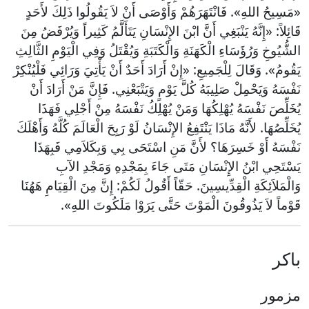
«مَسِيحُ اللهِ». فَانْتَهَرَهُمْ وَأَوْصَى أَنْ لاَ يَقُولُوا ذَلِكَ لأَحَدٍ
قَائِلاً: «إِنَّهُ يَنْبَغِي أَنَّ ابْنَ الإِنْسَانِ يَتَأَلَّمُ كَثِيراً وَيُرْفَضُ مِنَ
الشُّيُوخِ وَرُؤَسَاءِ الْكَهَنَةِ وَالْكَتَبَةِ وَيُقْتَلُ وَفِي الْيَوْمِ الثَّالِثِ
يَقُومُ». وَقَالَ لِلْجَمِيعِ: «إِنْ أَرَادَ أَحَدٌ أَنْ يَأْتِيَ وَرَائِي فَلْيُنْكِرْ
نَفْسَهُ وَيَحْمِلْ صَلِيبَهُ كُلَّ يَوْمٍ وَيَتْبَعْنِي. فَإِنَّ مَنْ أَرَادَ أَنْ
يُخَلِّصَ نَفْسَهُ يُهْلِكُهَا وَمَنْ يُهْلِكُ نَفْسَهُ مِنْ أَجْلِي فَهَذَا
يُخَلِّصُهَا. لأَنَّهُ مَاذَا يَنْتَفِعُ الإِنْسَانُ لَوْ رَبِحَ الْعَالَمَ كُلَّهُ وَأَهْلَكَ
نَفْسَهُ أَوْ خَسِرَهَا؟ لأَنَّ مَنِ اسْتَحَى بِي وَبِكَلاَمِي فَبِهَذَا
يَسْتَحِي ابْنُ الإِنْسَانِ مَتَى جَاءَ بِمَجْدِهِ وَمَجْدِ الآبِ
وَالْمَلاَئِكَةِ الْقِدِّيسِينَ. حَقّاً أَقُولُ لَكُمْ: إِنَّ مِنَ الْقِيَامِ هَهُنَا
قَوْماً لاَ يَذُوقُونَ الْمَوْتَ حَتَّى يَرَوْا مَلَكُوتَ اللهِ».
باكر
مزمور