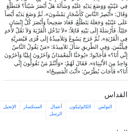
فِي عَيْنَيْهِ وَوَضَعَ يَدَيْهِ عَلَيْهِ وَسَأَلَهُ هَلْ أَبْصَرَ شَيْئاً؟ فَتَطَلَّعَ
وَقَالَ: «أُبْصِرُ النَّاسَ كَأَشْجَارٍ يَمْشُونَ». ثُمَّ وَضَعَ يَدَيْهِ أَيْضاً
عَلَى عَيْنَيْهِ وَجَعَلَهُ يَتَطَلَّعُ. فَعَادَ صَحِيحاً وَأَبْصَرَ كُلَّ إِنْسَانٍ
جَلِيّاً. فَأَرْسَلَهُ إِلَى بَيْتِهِ قَائِلاً: «لاَ تَدْخُلِ الْقَرْيَةَ وَلاَ تَقُلْ لأَحَدٍ
فِي الْقَرْيَةِ». ثُمَّ خَرَجَ يَسُوعُ وَتَلاَمِيذُهُ إِلَى قُرَى قَيْصَرِيَّةِ
فِيلُبُّسَ. وَفِي الطَّرِيقِ سَأَلَ تَلاَمِيذَهُ: «مَنْ يَقُولُ النَّاسُ
إِنِّي أَنَا؟» فَأَجَابُوا: «يُوحَنَّا الْمَعْمَدَانُ وَآخَرُونَ إِيلِيَّا وَآخَرُونَ
وَاحِدٌ مِنَ الأَنْبِيَاءِ». فَقَالَ لَهُمْ: «وَأَنْتُمْ مَنْ تَقُولُونَ إِنِّي
أَنَا؟» فَأَجَابَ بُطْرُسُ: «أَنْتَ الْمَسِيحُ!»
القداس
البولس
الكاثوليكون
أعمال
السنكسار
الإنجيل
الرسل