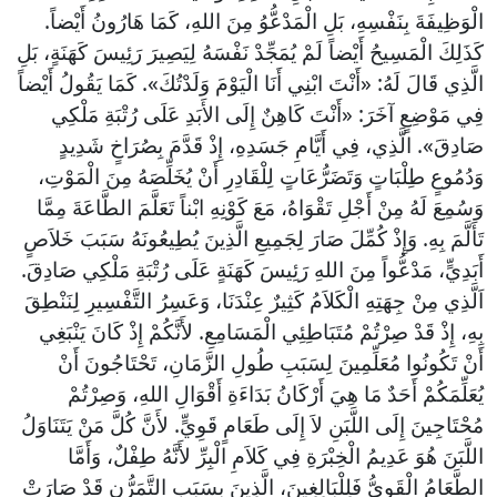
الْوَظِيفَةَ بِنَفْسِهِ، بَلِ الْمَدْعُّوُ مِنَ اللهِ، كَمَا هَارُونُ أَيْضاً.
كَذَلِكَ الْمَسِيحُ أَيْضاً لَمْ يُمَجِّدْ نَفْسَهُ لِيَصِيرَ رَئِيسَ كَهَنَةٍ، بَلِ
الَّذِي قَالَ لَهُ: «أَنْتَ ابْنِي أَنَا الْيَوْمَ وَلَدْتُكَ». كَمَا يَقُولُ أَيْضاً
فِي مَوْضِعٍ آخَرَ: «أَنْتَ كَاهِنٌ إِلَى الأَبَدِ عَلَى رُتْبَةِ مَلْكِي
صَادِقَ». الَّذِي، فِي أَيَّامِ جَسَدِهِ، إِذْ قَدَّمَ بِصُرَاخٍ شَدِيدٍ
وَدُمُوعٍ طِلْبَاتٍ وَتَضَرُّعَاتٍ لِلْقَادِرِ أَنْ يُخَلِّصَهُ مِنَ الْمَوْتِ،
وَسُمِعَ لَهُ مِنْ أَجْلِ تَقْوَاهُ، مَعَ كَوْنِهِ ابْناً تَعَلَّمَ الطَّاعَةَ مِمَّا
تَأَلَّمَ بِهِ. وَإِذْ كُمِّلَ صَارَ لِجَمِيعِ الَّذِينَ يُطِيعُونَهُ سَبَبَ خَلاَصٍ
أَبَدِيٍّ، مَدْعُّواً مِنَ اللهِ رَئِيسَ كَهَنَةٍ عَلَى رُتْبَةِ مَلْكِي صَادِقَ.
اَلَّذِي مِنْ جِهَتِهِ الْكَلاَمُ كَثِيرٌ عِنْدَنَا، وَعَسِرُ التَّفْسِيرِ لِنَنْطِقَ
بِهِ، إِذْ قَدْ صِرْتُمْ مُتَبَاطِئِي الْمَسَامِعِ. لأَنَّكُمْ إِذْ كَانَ يَنْبَغِي
أَنْ تَكُونُوا مُعَلِّمِينَ لِسَبَبِ طُولِ الزَّمَانِ، تَحْتَاجُونَ أَنْ
يُعَلِّمَكُمْ أَحَدٌ مَا هِيَ أَرْكَانُ بَدَاءَةِ أَقْوَالِ اللهِ، وَصِرْتُمْ
مُحْتَاجِينَ إِلَى اللَّبَنِ لاَ إِلَى طَعَامٍ قَوِيٍّ. لأَنَّ كُلَّ مَنْ يَتَنَاوَلُ
اللَّبَنَ هُوَ عَدِيمُ الْخِبْرَةِ فِي كَلاَمِ الْبِرِّ لأَنَّهُ طِفْلٌ، وَأَمَّا
الطَّعَامُ الْقَوِيُّ فَلِلْبَالِغِينَ، الَّذِينَ بِسَبَبِ التَّمَرُّنِ قَدْ صَارَتْ