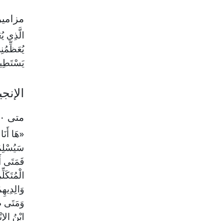
مزامير ١٨ : ٣٤
الَّذِي يُ
يُعَظِّمُنِ
يَسْتَطِيع
الإنج
متى ١٠ : ١٦-٢٣
«هَا أَنَا
سَيُسْلِمُ
فَمَتَى أَس
الْمُتَكَل
وَالِدِيهِ
وَمَتَى طَ
ابْنُ الإِ