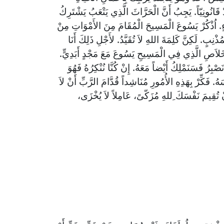
 قَانُونِيّاً. يَجِبُ أَنَّ الْحَرَّاثَ الَّذِي يَتْعَبُ يَشْتَرِكُ
ءٍ. اُذْكُرْ يَسُوعَ الْمَسِيحَ الْمُقَامَ مِنَ الأَمْوَاتِ مِنْ
بٍ. لَكِنَّ كَلِمَةَ اللهِ لاَ تُقَيَّدُ. لأَجْلِ ذَلِكَ أَنَا
خَلاَصِ الَّذِي فِي الْمَسِيحِ يَسُوعَ مَعَ مَجْدٍ أَبَدِيٍّ.
نَصْبِرُ فَسَنَمْلِكُ أَيْضاً مَعَهُ. إِنْ كُنَّا نُنْكِرُهُ فَهُوَ
ْسَهُ. فَكِّرْ بِهَذِهِ الأُمُورِ مُنَاشِداً قُدَّامَ الرَّبِّ أَنْ لاَ
َنْ تُقِيمَ نَفْسَكَ ِللهِ مُزَكّىً، عَامِلاً لاَ يُخْزَى،