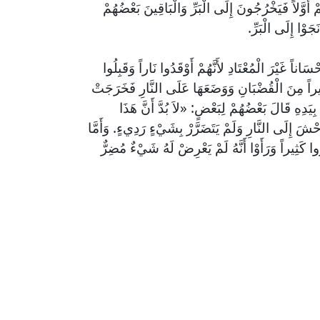
أَوَّلاً فَيَخْرُجُونَ إِلَى الْبَرِّ وَالْبَاقِينَ بَعْضُهُمْ
وْا إِلَى الْبَرِّ.
سَاناً غَيْرَ الْمُعْتَادِ لأَنَّهُمْ أَوْقَدُوا نَاراً وَقَبِلُوا
ِيراً مِنَ الْقُضْبَانِ وَوَضَعَهَا عَلَى النَّارِ فَخَرَجَتْ
ِيَدِهِ قَالَ بَعْضُهُمْ لِبَعْضٍ: «لاَ بُدَّ أَنَّ هَذَا
حْشَ إِلَى النَّارِ وَلَمْ يَتَضَرَّرْ بِشَيْءٍ رَدِيءٍ. وَأَمَّا
رُوا كَثِيراً وَرَأَوْا أَنَّهُ لَمْ يَعْرِضْ لَهُ شَيْءٌ مُضِرٌّ