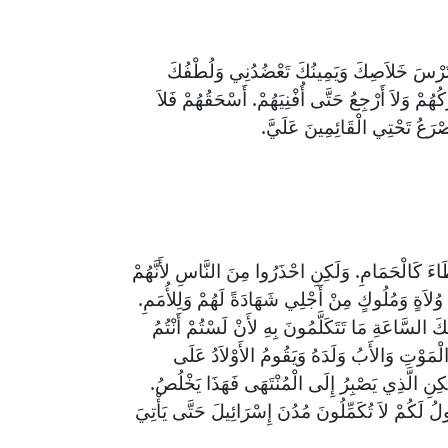
ي تُرْسَ خَلاَصِكَ وَيَمِينُكَ تَعْضُدُنِي وَلُطْفُكَ
ُهُمْ وَلاَ أَرْجِعُ حَتَّى أُفْنِيَهُمْ. أَسْحَقُهُمْ فَلاَ
ْرَعُ تَحْتِي الْقَائِمِينَ عَلَيَّ.
ءَ كَالْحَمَامِ. وَلَكِنِ احْذَرُوا مِنَ النَّاسِ لأَنَّهُمْ
لاَةٍ وَمُلُوكٍ مِنْ أَجْلِي شَهَادَةً لَهُمْ وَلِلأُمَمِ.
كَ السَّاعَةِ مَا تَتَكَلَّمُونَ بِهِ لأَنْ لَسْتُمْ أَنْتُمُ
الْمَوْتِ وَالأَبُ وَلَدَهُ وَيَقُومُ الأَوْلاَدُ عَلَى
ِنِ الَّذِي يَصْبِرُ إِلَى الْمُنْتَهَى فَهَذَا يَخْلُصُ.
ُ لَكُمْ لاَ تُكَمِّلُونَ مُدُنَ إِسْرَائِيلَ حَتَّى يَأْتِيَ