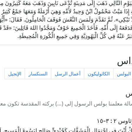
َوْمِ التَّالِي ذَهَبَ إِلَى مَدِينَةٍ تُدْعَى نَايِينَ وَذَهَبَ مَعَهُ كَثِيرُونَ مِنْ 
ِ إِذَا مَيْتٌ مَحْمُولٌ ابْنٌ وَحِيدٌ لأُمِّهِ وَهِيَ أَرْمَلَةٌ وَمَعَهَا جَمْعٌ كَثِيرٌ مِ
َ تَبْكِي». ثُمَّ تَقَدَّمَ وَلَمَسَ النَّعْشَ فَوَقَفَ الْحَامِلُونَ. فَقَالَ: «أَيُّه
ُ فَدَفَعَهُ إِلَى أُمِّهِ. فَأَخَذَ الْجَمِيعَ خَوْفٌ وَمَجَّدُوا اللهَ قَائِلِينَ: «قَدْ 
َبَرُ عَنْهُ فِي كُلِّ الْيَهُودِيَّةِ وَفِي جَمِيعِ الْكُورَةِ الْمُحِيطَةِ.
داس
البولس
الكاثوليكون
أعمال الرسل
السنكسار
الإنجيل
س
لة معلمنا بولس الرسول إلى (...) بركته المقدسة تكون معنا
ْ أَنْتَ فِي احْتِمَالِ الْمَشَقَّاتِ كَجُنْدِيٍّ صَالِحٍ لِيَسُوعَ الْمَسِيحِ. لَيْسَ أ