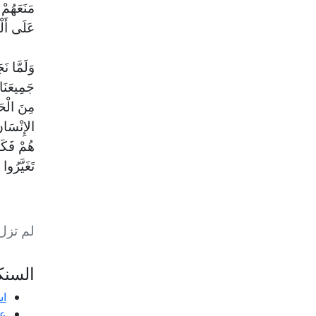
مَنَعَهُمْ 
عَلَى أَلْ
وَلَمَّا نَ
جَمِيعَنَا
مِنَ الْحَ
الإِنْسَان
هُمْ فَكَان
تَغَيَّرُوا
لم تزل 
السنك
اس
عق