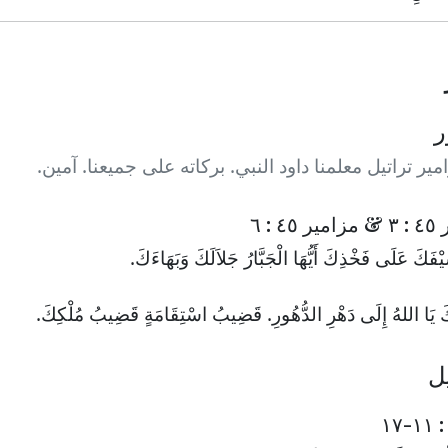
ر
ير تراتيل معلمنا داود النبي. بركاته على جميعنا. آمين.
٤ : ٦
َيْفَكَ عَلَى فَخْذِكَ أَيُّهَا الْجَبَّارُ جَلاَلَكَ وَبَهَاءَكَ.
َ يَا اللهُ إِلَى دَهْرِ الدُّهُورِ. قَضِيبُ اسْتِقَامَةٍ قَضِيبُ مُلْكِكَ.
يل