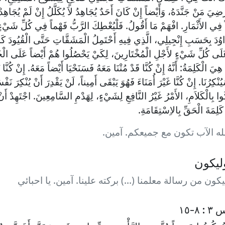
ضِيَ مَنْ جَنَّدَهُ، وَأَيْضاً إِنْ كَانَ أَحَدٌ يُجَاهِدُ لاَ يُكَلَّلُ إِنْ لَمْ يُجَاهِدْ
لاً فِي الأَثْمَارِ. افْهَمْ مَا أَقُولُ. فَلْيُعْطِكَ الرَّبُّ فَهْماً فِي كُلِّ شَيْ
وُدَ بِحَسَبِ إِنْجِيلِي، الَّذِي فِيهِ أَحْتَمِلُ الْمَشَقَّاتِ حَتَّى الْقُيُودَ كَمُذْنِ
َلَى كُلِّ شَيْءٍ لأَجْلِ الْمُخْتَارِينَ، لِكَيْ يَحْصُلُوا هُمْ أَيْضاً عَلَى الْ
ِيَ الْكَلِمَةُ: أَنَّهُ إِنْ كُنَّا قَدْ مُتْنَا مَعَهُ فَسَنَحْيَا أَيْضاً مَعَهُ. إِنْ كُنَّا 
ُنْكِرُنَا. إِنْ كُنَّا غَيْرَ أُمَنَاءَ فَهُوَ يَبْقَى أَمِيناً، لَنْ يَقْدِرَ أَنْ يُنْكِرَ نَف
ُوا بِالْكَلاَمِ، الأَمْرُ غَيْرُ النَّافِعِ لِشَيْءٍ، لِهَدْمِ السَّامِعِينَ. اجْتَهِدْ أ
كَلِمَةَ الْحَقِّ بِالاِسْتِقَامَةِ.
له الآب تكون مع جميعكم. آمين.
وليكون
يكون من رسالة معلمنا (...) بركته علينا. آمين. يا احبائي