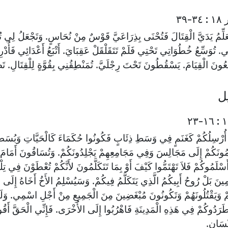
-٣٩
عَلِّمُ يَدَيَّ الْقِتَالَ فَتُحْنَى بِذِرَاعَيَّ قَوْسٌ مِنْ نُحَاسٍ. وَتَجْعَلُ لِ
ي. تُوَسِّعُ خُطُوَاتِي تَحْتِي فَلَمْ تَتَقَلْقَلْ عَقِبَايَ. أَتْبَعُ أَعْدَائِي فَأُدْرِك
ُونَ الْقِيَامَ. يَسْقُطُونَ تَحْتَ رِجْلَيَّ. تُمَنْطِقُنِي بِقُوَّةٍ لِلْقِتَالِ. تَص
يل
 أُرْسِلُكُمْ كَغَنَمٍ فِي وَسَطِ ذِئَابٍ فَكُونُوا حُكَمَاءَ كَالْحَيَّاتِ وَبُسَطَا
ونَكُمْ إِلَى مَجَالِسَ وَفِي مَجَامِعِهِمْ يَجْلِدُونَكُمْ. وَتُسَاقُونَ أَمَامَ وُ
ْلَمُوكُمْ فَلاَ تَهْتَمُّوا كَيْفَ أَوْ بِمَا تَتَكَلَّمُونَ لأَنَّكُمْ تُعْطَوْنَ فِي تِلْ
ِّمِينَ بَلْ رُوحُ أَبِيكُمُ الَّذِي يَتَكَلَّمُ فِيكُمْ. وَسَيُسْلِمُ الأَخُ أَخَاهُ إِلَى 
مْ وَيَقْتُلُونَهُمْ وَتَكُونُونَ مُبْغَضِينَ مِنَ الْجَمِيعِ مِنْ أَجْلِ اسْمِي. وَلَك
رَدُوكُمْ فِي هَذِهِ الْمَدِينَةِ فَاهْرُبُوا إِلَى الأُخْرَى. فَإِنِّي الْحَقَّ أَقُول
نْسَانِ.