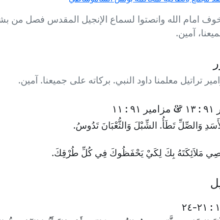
وف امام الله وانصتوا لسماع الإنجيل المقدس فصل من بشارة 
يعنا، آمين.
ر
ير تراتيل معلمنا داود النبي. بركاته على جميعنا. آمين.
٩ : ١١
سَدِ وَالصِّلِّ تَطَأُ. الشِّبْلَ وَالثُّعْبَانَ تَدُوسُ.
ُوصِي مَلاَئِكَتَهُ بِكَ لِكَيْ يَحْفَظُوكَ فِي كُلِّ طُرْقِكَ.
يل