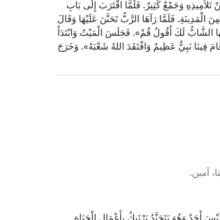
تَلاَمِيذِهِ وَجَمْعٌ كَثِيرٌ. فَلَمَّا اقْتَرَبَ إِلَى بَابِ
نَ الْمَدِينَةِ. فَلَمَّا رَآهَا الرَّبُّ تَحَنَّنَ عَلَيْهَا وَقَالَ
َا الشَّابُّ لَكَ أَقُولُ قُمْ». فَجَلَسَ الْمَيْتُ وَابْتَدَأَ
قَامَ فِينَا نَبِيٌّ عَظِيمٌ وَافْتَقَدَ اللهُ شَعْبَهُ». وَخَرَجَ
، آمين.
َحَدٌ وَهُوَ يَتَجَنَّدُ يَرْتَبِكُ بِأَعْمَالِ الْحَيَاةِ