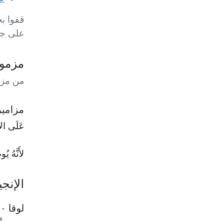
قفوا بخ
على جم
مزمو
من مزام
مزامير ٩١ : ١٣ & مزامير ١
عَلَى الأَ
لأَنَّهُ ي
الإنج
لوقا ١٠ : ٢١-٢٤