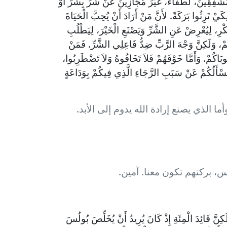
 مُشْفِقِينَ، لُطَفَاءَ، غَيْرَ مُجَازِينَ عَنْ شَرٍّ بِشَرٍّ أَوْ
يْ تَرِثُوا بَرَكَةً. لأَنَّ مَنْ أَرَادَ أَنْ يُحِبَّ الْحَيَاةَ
َكْرِ، لِيُعْرِضْ عَنِ الشَّرِّ وَيَصْنَعِ الْخَيْرَ، لِيَطْلُبِ
ِهِمْ، وَلَكِنَّ وَجْهَ الرَّبِّ ضِدُّ فَاعِلِي الشَّرِّ. فَمَنْ
َطُوبَاكُمْ. وَأَمَّا خَوْفَهُمْ فَلاَ تَخَافُوهُ وَلاَ تَضْطَرِبُوا،
يَسْأَلُكُمْ عَنْ سَبَبِ الرَّجَاءِ الَّذِي فِيكُمْ بِوَدَاعَةٍ
ما الذي يصنع إرادة الله يدوم إلى الأبد.
، بركتهم تكون معنا. آمين.
كِنَّ قَائِدَ الْمِئَةِ إِذْ كَانَ يُرِيدُ أَنْ يُخَلِّصَ بُولُسَ