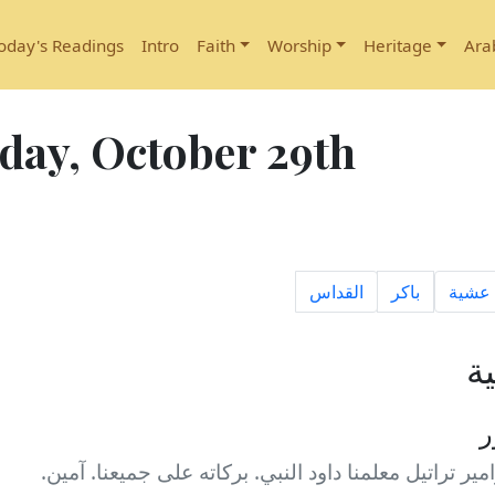
oday's Readings
Intro
Faith
Worship
Heritage
Ara
day, October 29th
عشية
باكر
القداس
ة
ر
ير تراتيل معلمنا داود النبي. بركاته على جميعنا. آمين.