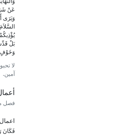
وَالنِّهَا
عَنْ شَتِيم
وَيَرَى أَي
السَّلاَمَ 
يُؤْذِيكُمْ
بَلْ قَدِّ
وَخَوْفٍ
لا تحبو
آمين.
أعمال
فصل من
اعمال ٢٧ : ٤٢— & اعمال ٢٨ : 
فَكَانَ رَأ