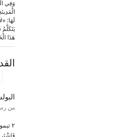
وَفِي الْي
الْمَدِينَة
لَهَا: «لا
يَتَكَلَّم
هَذَا الْخ
الق
البول
من رسا
٢ تيموثاوس ٢ : ٣-١٥
فَاشْتَرِك