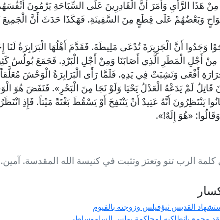
مِنْ هَذَا الرَّأْيِ وَأَمَرَ أَنَّ الْقَادِرِينَ عَلَى السِّبَاحَةِ يَرْمُونَ أَنْفُسَهُمْ 
وَاحٍ وَبَعْضُهُمْ عَلَى قِطَعٍ مِنَ السَّفِينَةِ. فَهَكَذَا حَدَثَ أَنَّ الْجَمِيعَ نَجَ
جَوْا وَجَدُوا أَنَّ الْجَزِيرَةَ تُدْعَى مَلِيطَةَ. فَقَدَّمَ أَهْلُهَا الْبَرَابِرَةُ لَنَا إِحْ
 مِنْ أَجْلِ الْمَطَرِ الَّذِي أَصَابَنَا وَمِنْ أَجْلِ الْبَرْدِ. فَجَمَعَ بُولُسُ كَث
رَارَةِ أَفْعَى وَنَشِبَتْ فِي يَدِهِ. فَلَمَّا رَأَى الْبَرَابِرَةُ الْوَحْشَ مُعَلَّقاً ب
َ قَاتِلٌ لَمْ يَدَعْهُ الْعَدْلُ يَحْيَا وَلَوْ نَجَا مِنَ الْبَحْرِ». فَنَفَضَ هُوَ الْوَ
ُوا يَنْتَظِرُونَ أَنَّهُ عَتِيدٌ أَنْ يَنْتَفِخَ أَوْ يَسْقُطَ بَغْتَةً مَيْتاً. فَإِذِ انْتَظَ
 وَقَالُوا: «هُوَ إِلَهٌ!».
كلمة الرب تنو وتعتز وتثبت في كنيسة الله المقدسة. آمين.
سار
تشهاد القديس ثيؤفيلس وزوجته بالفيوم
د مجمع بانطاكيه لمحاكمة بولس الساموساطي