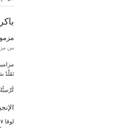
باكر
مزمو
من مزام
مزامير ٤٥ : ٣ & مزامير ٥
تَقَلَّدْ س
كُرْسِيُّك
الإنج
لوقا ٧ : ١١-١٧