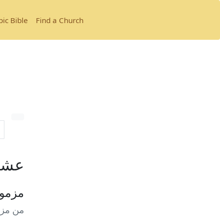
bic Bible
Find a Church
عشي
مزمو
من مزام