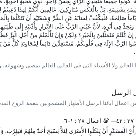
يَةُ، كُونُوا جَمِيعاً مُتَّحِدِي الرَّأْيِ بِحِسٍّ وَاحِدٍ، ذَوِي مَحَبَّةٍ أَخَوِيَّةٍ،
َةٍ بِشَتِيمَةٍ، بَلْ بِالْعَكْسِ مُبَارِكِينَ، عَالِمِينَ أَنَّكُمْ لِهَذَا دُعِيتُمْ لِكَ
َّاماً صَالِحَةً، فَلْيَكْفُفْ لِسَانَهُ عَنِ الشَّرِّ وَشَفَتَيْهِ أَنْ تَتَكَلَّمَا بِالْم
وَيَجِدَّ فِي أَثَرِهِ. لأَنَّ عَيْنَيِ الرَّبِّ عَلَى الأَبْرَارِ وَأُذْنَيْهِ إِلَى طَلِبَت
 إِنْ كُنْتُمْ مُتَمَثِّلِينَ بِالْخَيْرِ؟ وَلَكِنْ وَإِنْ تَأَلَّمْتُمْ مِنْ أَجْلِ الْبِرِّ ف
سُوا الرَّبَّ الإِلَهَ فِي قُلُوبِكُمْ، مُسْتَعِدِّينَ دَائِماً لِمُجَاوَبَةِ كُلِّ مَنْ 
،
ا العالم ولا الأشياء التي في العالم. العالم يمضي وشهواته، وأ
 الرسل
 اعمال آبائنا الرسل الأطهار المشمولين بنعمة الروح القدس
١-٦
ْيُ الْعَسْكَرِ أَنْ يَقْتُلُوا الأَسْرَى لِئَلاَّ يَسْبَحَ أَحَدٌ مِنْهُمْ فَيَهْرُبَ. وَلَ