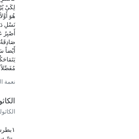
لِكَيْ يُرْ
هُوَ أَوَّ
نَسْلِ دَا
أَصْبِرُ ع
صَادِقَةٌ ه
أَيْضاً سَي
يَتَمَاحَك
مُفَصِّلاً 
نعمة ال
الكاث
الكاثول
١بطرس ٣ : ٨-١٥